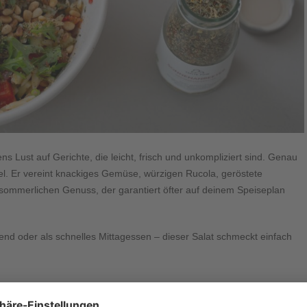
 Lust auf Gerichte, die leicht, frisch und unkompliziert sind. Genau
el. Er vereint knackiges Gemüse, würzigen Rucola, geröstete
sommerlichen Genuss, der garantiert öfter auf deinem Speiseplan
bend oder als schnelles Mittagessen – dieser Salat schmeckt einfach
WEITERLESEN