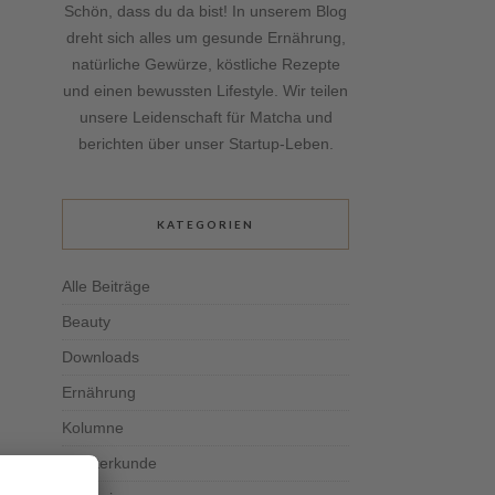
Schön, dass du da bist! In unserem Blog
dreht sich alles um gesunde Ernährung,
natürliche Gewürze, köstliche Rezepte
und einen bewussten Lifestyle. Wir teilen
unsere Leidenschaft für Matcha und
berichten über unser Startup-Leben.
KATEGORIEN
Alle Beiträge
Beauty
Downloads
Ernährung
Kolumne
Kräuterkunde