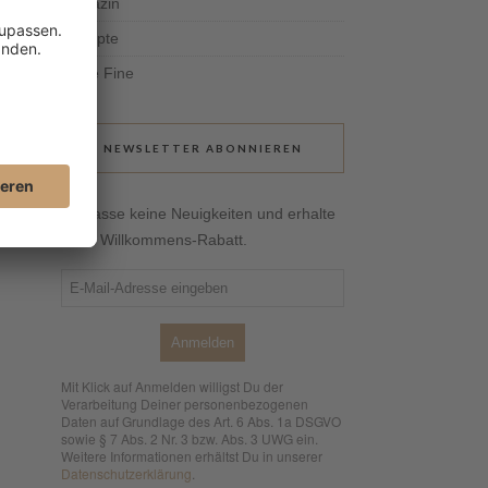
Magazin
Rezepte
Tante Fine
NEWSLETTER ABONNIEREN
Verpasse keine Neuigkeiten und erhalte
10 % Willkommens-Rabatt.
Anmelden
Mit Klick auf Anmelden willigst Du der
Verarbeitung Deiner personenbezogenen
Daten auf Grundlage des Art. 6 Abs. 1a DSGVO
sowie § 7 Abs. 2 Nr. 3 bzw. Abs. 3 UWG ein.
Weitere Informationen erhältst Du in unserer
Datenschutzerklärung
.