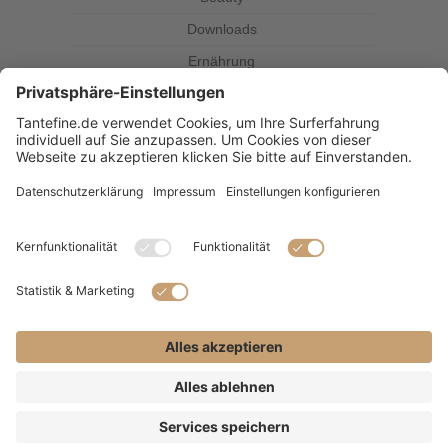
Downloads
Ernährung
Kolumne
Kräuterkunde
Magazin
Rezepte
Tante Fine
SUBSCRIBE & FOLLOW
(C) 2021 - Alle Rechte vorbehalten