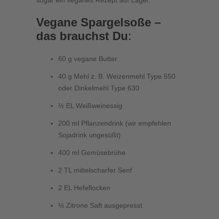
Vegane Spargelsoße –
das brauchst Du
:
60 g vegane Butter
40 g Mehl z. B. Weizenmehl Type 550
oder Dinkelmehl Type 630
½ EL Weißweinessig
200 ml Pflanzendrink (wir empfehlen
Sojadrink ungesüßt)
400 ml Gemüsebrühe
2 TL mittelscharfer Senf
2 EL Hefeflocken
½ Zitrone Saft ausgepresst