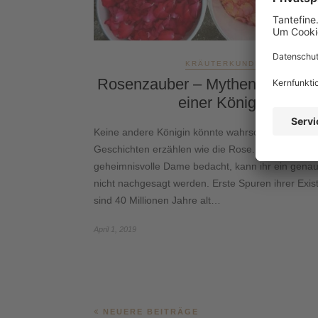
KRÄUTERKUNDE
Rosenzauber – Mythen und Fac
einer Königin
Keine andere Königin könnte wahrscheinlich so vi
Geschichten erzählen wie die Rose. Ganz auf
geheimnisvolle Dame bedacht, kann ihr ein genau
nicht nachgesagt werden. Erste Spuren ihrer Exis
sind 40 Millionen Jahre alt…
April 1, 2019
NEUERE BEITRÄGE