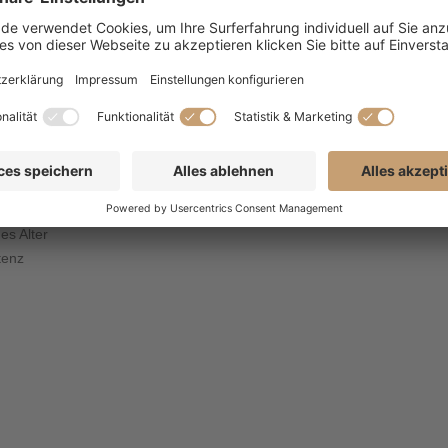
etten
ele
es Alter
tenz