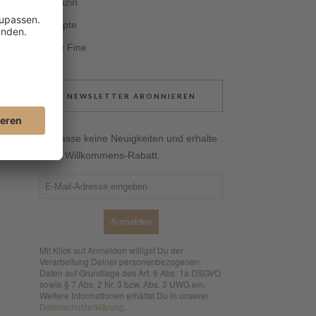
Magazin
Rezepte
Tante Fine
NEWSLETTER ABONNIEREN
Verpasse keine Neuigkeiten und erhalte
10 % Willkommens-Rabatt.
Anmelden
Mit Klick auf Anmelden willigst Du der
Verarbeitung Deiner personenbezogenen
Daten auf Grundlage des Art. 6 Abs. 1a DSGVO
sowie § 7 Abs. 2 Nr. 3 bzw. Abs. 3 UWG ein.
Weitere Informationen erhältst Du in unserer
Datenschutzerklärung
.