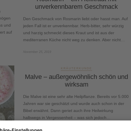
unverkennbarem Geschmack
n
 mögen
Den Geschmack von Rosmarin liebt oder hasst man. Auf
ns und
jeden Fall ist er unverkennbar. Herb-bitter, sehr würzig
ert auf
und harzig schmeckt dieses Kraut und ist aus der
mediterranen Küche nicht weg zu denken. Aber nicht…
November 25, 2019
KRÄUTERKUNDE
Malve – außergewöhnlich schön und
wirksam
Die Malve ist eine sehr alte Heilpflanze. Bereits vor 5.000
Jahren war sie geschätzt und wurde auch schon in der
Bibel erwähnt. Dann geriet auch ihre Heilwirkung
halbwegs in Vergessenheit – was sich jedoch…
Dezember 20, 2018