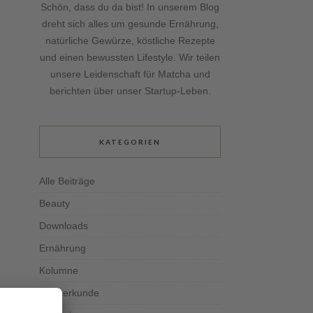
Schön, dass du da bist! In unserem Blog
dreht sich alles um gesunde Ernährung,
natürliche Gewürze, köstliche Rezepte
und einen bewussten Lifestyle. Wir teilen
unsere Leidenschaft für Matcha und
berichten über unser Startup-Leben.
KATEGORIEN
Alle Beiträge
Beauty
Downloads
Ernährung
Kolumne
Kräuterkunde