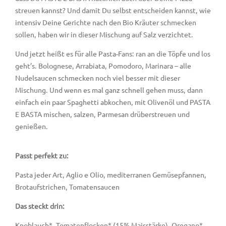
streuen kannst? Und damit Du selbst entscheiden kannst, wie
intensiv Deine Gerichte nach den Bio Kräuter schmecken
sollen, haben wir in dieser Mischung auf Salz verzichtet.
Und jetzt heißt es für alle Pasta-Fans: ran an die Töpfe und los
geht’s. Bolognese, Arrabiata, Pomodoro, Marinara – alle
Nudelsaucen schmecken noch viel besser mit dieser
Mischung. Und wenn es mal ganz schnell gehen muss, dann
einfach ein paar Spaghetti abkochen, mit Olivenöl und PASTA
E BASTA mischen, salzen, Parmesan drüberstreuen und
genießen.
Passt perfekt zu:
Pasta jeder Art, Aglio e Olio, mediterranen Gemüsepfannen,
Brotaufstrichen, Tomatensaucen
Das steckt drin:
Knoblauch*, Tomatenflocken* (15% Maisstärke), Oregano*,