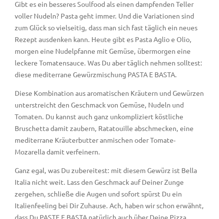
Gibt es ein besseres Soulfood als einen dampfenden Teller
voller Nudeln? Pasta geht immer. Und die Variationen sind
zum Glück so vielseitig, dass man sich fast täglich ein neues
Rezept ausdenken kann. Heute gibt es Pasta Aglio e Olio,
morgen eine Nudelpfanne mit Gemüse, übermorgen eine
leckere Tomatensauce. Was Du aber täglich nehmen solltest:
diese mediterrane Gewürzmischung PASTA E BASTA.
Diese Kombination aus aromatischen Kräutern und Gewürzen
unterstreicht den Geschmack von Gemüse, Nudeln und
Tomaten. Du kannst auch ganz unkompliziert köstliche
Bruschetta damit zaubern, Ratatouille abschmecken, eine
mediterrane Kräuterbutter anmischen oder Tomate-
Mozarella damit verfeinern.
Ganz egal, was Du zubereitest: mit diesem Gewürz ist Bella
Italia nicht weit. Lass den Geschmack auf Deiner Zunge
zergehen, schließe die Augen und sofort spürst Du ein
Italienfeeling bei Dir Zuhause. Ach, haben wir schon erwähnt,
dass Du PASTE E BASTA natürlich auch über Deine Pizza