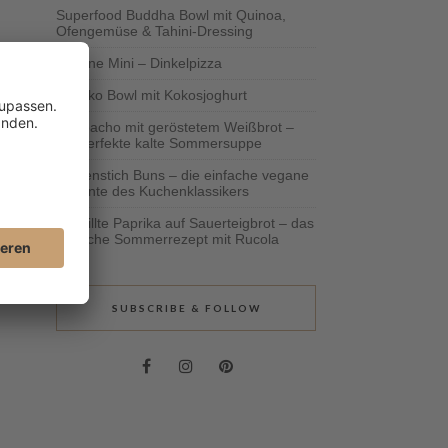
Superfood Buddha Bowl mit Quinoa,
Ofengemüse & Tahini-Dressing
Vegane Mini – Dinkelpizza
Schoko Bowl mit Kokosjoghurt
Gazpacho mit geröstetem Weißbrot –
die perfekte kalte Sommersuppe
Bienenstich Buns – die einfache vegane
Variante des Kuchenklassikers
Gegrillte Paprika auf Sauerteigbrot – das
einfache Sommerrezept mit Rucola
SUBSCRIBE & FOLLOW