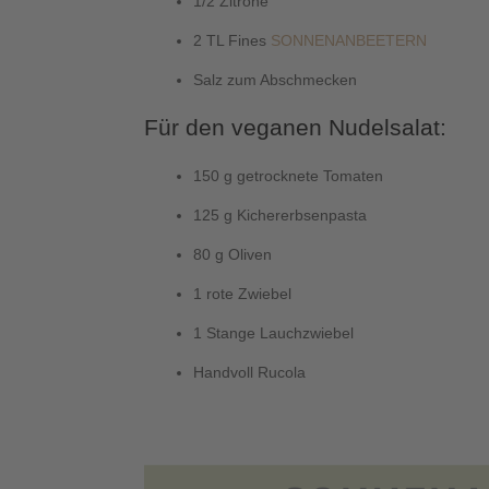
1/2 Zitrone
2 TL Fines
SONNENANBEETERN
Salz zum Abschmecken
Für den veganen Nudelsalat:
150 g getrocknete Tomaten
125 g Kichererbsenpasta
80 g Oliven
1 rote Zwiebel
1 Stange Lauchzwiebel
Handvoll Rucola