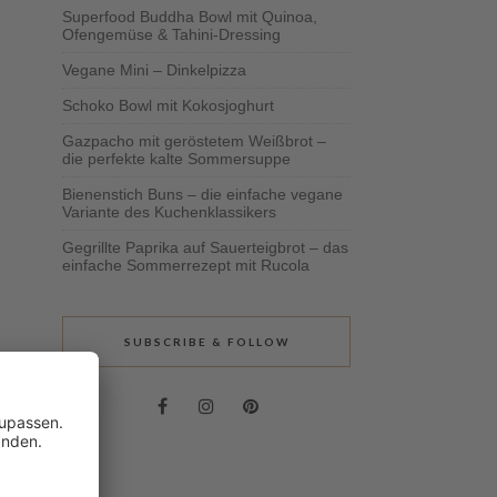
Superfood Buddha Bowl mit Quinoa,
Ofengemüse & Tahini-Dressing
Vegane Mini – Dinkelpizza
Schoko Bowl mit Kokosjoghurt
Gazpacho mit geröstetem Weißbrot –
die perfekte kalte Sommersuppe
Bienenstich Buns – die einfache vegane
Variante des Kuchenklassikers
Gegrillte Paprika auf Sauerteigbrot – das
einfache Sommerrezept mit Rucola
SUBSCRIBE & FOLLOW