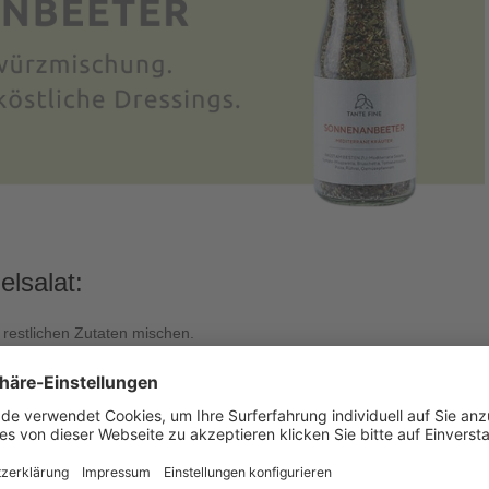
lsalat:
 restlichen Zutaten mischen.
und die anderen Zutaten klein schneiden.
udelsalat
.