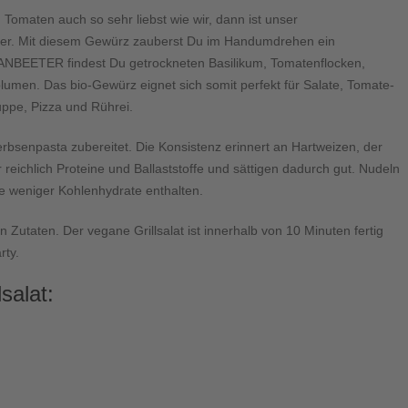
Tomaten auch so sehr liebst wie wir, dann ist unser
r. Mit diesem Gewürz zauberst Du im Handumdrehen ein
NBEETER findest Du getrockneten Basilikum, Tomatenflocken,
umen. Das bio-Gewürz eignet sich somit perfekt für Salate, Tomate-
ppe, Pizza und Rührei.
erbsenpasta zubereitet. Die Konsistenz erinnert an Hartweizen, der
r reichlich Proteine und Ballaststoffe und sättigen dadurch gut. Nudeln
e weniger Kohlenhydrate enthalten.
Zutaten. Der vegane Grillsalat ist innerhalb von 10 Minuten fertig
rty.
salat: