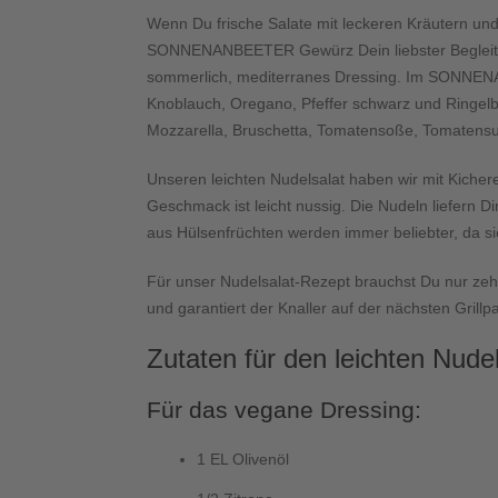
Wenn Du frische Salate mit leckeren Kräutern und 
SONNENANBEETER Gewürz Dein liebster Begleite
sommerlich, mediterranes Dressing. Im SONNENA
Knoblauch, Oregano, Pfeffer schwarz und Ringelbl
Mozzarella, Bruschetta, Tomatensoße, Tomatensu
Unseren leichten Nudelsalat haben wir mit Kicher
Geschmack ist leicht nussig. Die Nudeln liefern Di
aus Hülsenfrüchten werden immer beliebter, da si
Für unser Nudelsalat-Rezept brauchst Du nur zehn 
und garantiert der Knaller auf der nächsten Grillpa
Zutaten für den leichten Nudel
Für das vegane Dressing:
1 EL Olivenöl