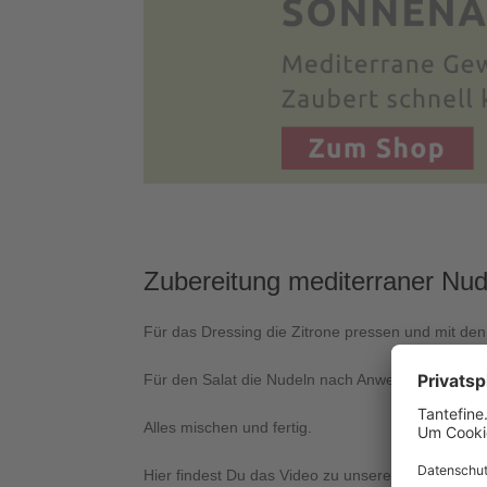
Zubereitung mediterraner Nude
Für das Dressing die Zitrone pressen und mit den
Für den Salat die Nudeln nach Anweisung kochen 
Alles mischen und fertig.
Hier findest Du das Video zu unserem
leichten N