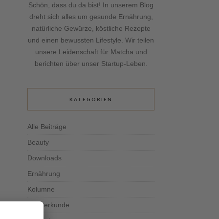
Schön, dass du da bist! In unserem Blog
dreht sich alles um gesunde Ernährung,
natürliche Gewürze, köstliche Rezepte
und einen bewussten Lifestyle. Wir teilen
unsere Leidenschaft für Matcha und
berichten über unser Startup-Leben.
KATEGORIEN
Alle Beiträge
Beauty
Downloads
Ernährung
Kolumne
Kräuterkunde