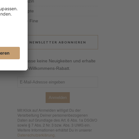
Magazin
Rezepte
Tante Fine
NEWSLETTER ABONNIEREN
Verpasse keine Neuigkeiten und erhalte
10 % Willkommens-Rabatt.
Anmelden
Mit Klick auf Anmelden willigst Du der
Verarbeitung Deiner personenbezogenen
Daten auf Grundlage des Art. 6 Abs. 1a DSGVO
sowie § 7 Abs. 2 Nr. 3 bzw. Abs. 3 UWG ein.
Weitere Informationen erhältst Du in unserer
Datenschutzerklärung
.