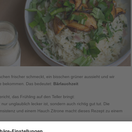
isschen frischer schmeckt, ein bisschen grüner aussieht und wir
hte bekommen. Das bedeutet:
Bärlauchzeit
icht, das Frühling auf den Teller bringt:
nur unglaublich lecker ist, sondern auch richtig gut tut. Die
nsistenz und einem Hauch Zitrone macht dieses Rezept zu einem