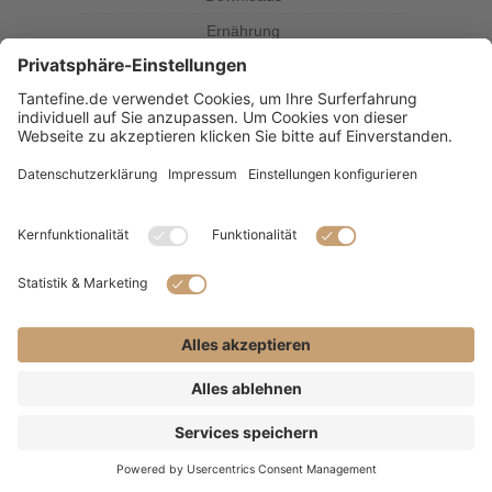
Ernährung
Kolumne
Kräuterkunde
Magazin
Rezepte
Tante Fine
SUBSCRIBE & FOLLOW
(C) 2021 - Alle Rechte vorbehalten